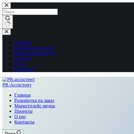
Перейти
к
сути
Ничего
не
найдено
Главная
Разработка на заказ
Маркетплейс медиа
Проекты
О нас
Контакты
PR-Ассистент
Главная
Разработка на заказ
Маркетплейс медиа
Проекты
О нас
Контакты
Поиск