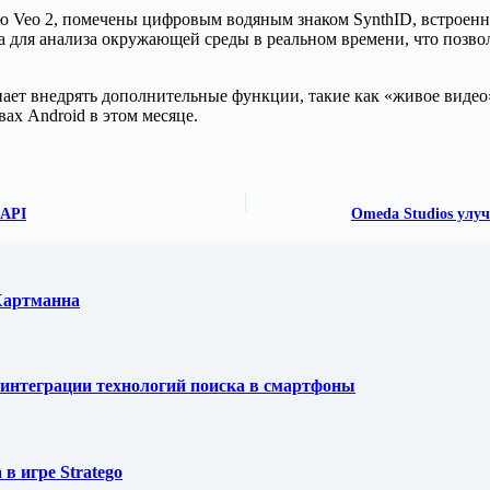
ю Veo 2, помечены цифровым водяным знаком SynthID, встроенн
ва для анализа окружающей среды в реальном времени, что позв
ает внедрять дополнительные функции, такие как «живое видео»
ах Android в этом месяце.
 API
Omeda Studios улуч
 Хартманна
ля интеграции технологий поиска в смартфоны
в игре Stratego