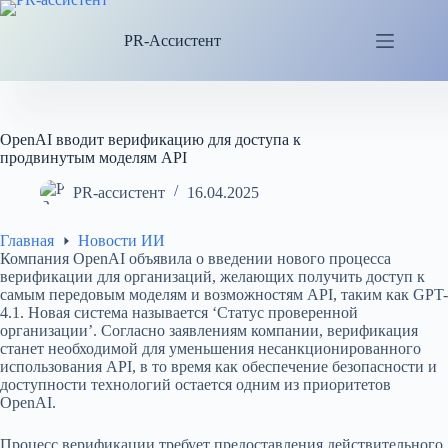
Перейти
к
PR-Ассистент
сути
OpenAI вводит верификацию для доступа к
продвинутым моделям API
PR-ассистент
16.04.2025
Главная
Новости ИИ
Компания OpenAI объявила о введении нового процесса
верификации для организаций, желающих получить доступ к
самым передовым моделям и возможностям API, таким как GPT-
4.1. Новая система называется ‘Статус проверенной
организации’. Согласно заявлениям компании, верификация
станет необходимой для уменьшения несанкционированного
использования API, в то время как обеспечение безопасности и
доступности технологий остается одним из приоритетов
OpenAI.
Процесс верификации требует предоставления действительного