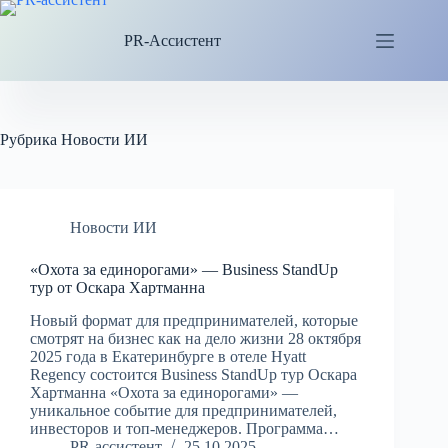
Перейти
к
PR-Ассистент
сути
Рубрика
Новости ИИ
Новости ИИ
«Охота за единорогами» — Business StandUp
тур от Оскара Хартманна
Новый формат для предпринимателей, которые
смотрят на бизнес как на дело жизни 28 октября
2025 года в Екатеринбурге в отеле Hyatt
Regency состоится Business StandUp тур Оскара
Хартманна «Охота за единорогами» —
уникальное событие для предпринимателей,
инвесторов и топ-менеджеров. Программа…
PR-ассистент
25.10.2025