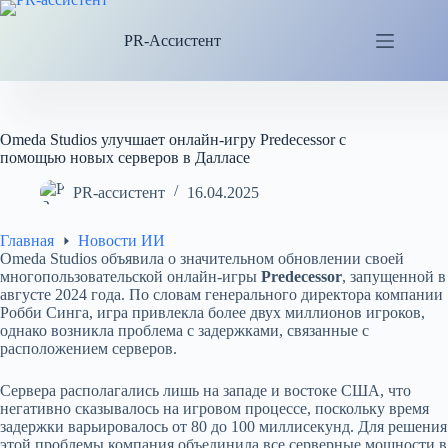
Перейти
к
PR-Ассистент
сути
Omeda Studios улучшает онлайн-игру Predecessor с
помощью новых серверов в Далласе
PR-ассистент
16.04.2025
Главная
Новости ИИ
Omeda Studios объявила о значительном обновлении своей
многопользовательской онлайн-игры
Predecessor
, запущенной в
августе 2024 года. По словам генерального директора компании
Робби Синга, игра привлекла более двух миллионов игроков,
однако возникла проблема с задержками, связанные с
расположением серверов.
Сервера располагались лишь на западе и востоке США, что
негативно сказывалось на игровом процессе, поскольку время
задержки варьировалось от 80 до 100 миллисекунд. Для решения
этой проблемы компания объединила все серверные мощности в