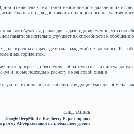
Одной из ключевых тем станет необходимость дальнейших иссле
 критически важно для достижения полноценного искусственного
 моделям обучаться, решая две задачи одновременно, что спосо
ешней памяти значительно улучшает их способности к обобщению
ах долгосрочных задач, где вознаграждений не так много. Разр
временных горизонтах.
аучного прогресса, обеспечивая обратную связь в виртуальном 
екул и новые подходы к расчету в квантовой химии.
науки и технологий, где соберутся ведущие умы для обмена зн
СЛЕД.
ЗАПИСЬ
Google DeepMind и Raspberry Pi расширяют
ограмму AI-образования на глобальном уровне