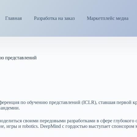
Главная
Разработка на заказ
Маркетплейс медиа
ию представлений
онференция по обучению представлений (ICLR), ставшая первой 
пандемии.
 поделиться своими передовыми разработками в сфере глубокого
ие, игры и robotics. DeepMind с гордостью выступает спонсором