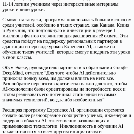
11-14 летним ученикам через интерактивные материалы,
уроки и видеоуроки.
С момента запуска, программа пользовалась большим спросом
среди учителей, особенно в таких странах, как Канада, Кения
и Румыния, что подтолкнуло к инвестиции в размере 1
миллиона фунтов стерлингов для расширения её охвата. Эти
средства пойдут на поддержку региональных партнеров в
адаптации и переводе уроков Experience AI, а также на
обучение тысяч учителей, которые смогут внедрить эти уроки
в свои классы.
Обум Экеке, руководитель партнерств в образовании Google
DeepMind, отметил: “Для того чтобы AI действительно
приносил пользу всем, им должны влиять на него все.
Разнообразие перспектив критически важно для того, чтобы
AI-технологии были ориентированы на потребности всех и
чтобы реализовать его потенциал стать одной из самых
значимых технологий, когда-либо изобретенных”.
Расширяя программу Experience AI, организации стремятся
создать более разнообразное сообщество ученых, инженеров и
лидеров в области AI, ответственно развивающих и
применяющих технологии. Инклюзивность в обучении AI
также относится ко всем другим инициативам и