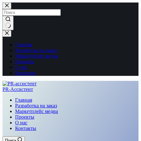
Перейти
к
сути
Ничего
не
найдено
Главная
Разработка на заказ
Маркетплейс медиа
Проекты
О нас
Контакты
PR-Ассистент
Главная
Разработка на заказ
Маркетплейс медиа
Проекты
О нас
Контакты
Поиск