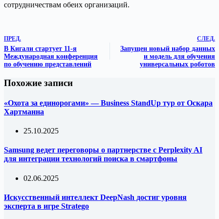
сотрудничествам обеих организаций.
ПРЕД.
СЛЕД.
В Кигали стартует 11-я
Запущен новый набор данных
Международная конференция
и модель для обучения
по обучению представлений
универсальных роботов
Похожие записи
«Охота за единорогами» — Business StandUp тур от Оскара
Хартманна
25.10.2025
Samsung ведет переговоры о партнерстве с Perplexity AI
для интеграции технологий поиска в смартфоны
02.06.2025
Искусственный интеллект DeepNash достиг уровня
эксперта в игре Stratego