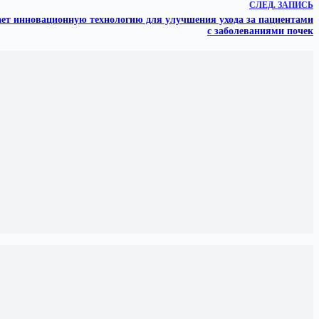
СЛЕД.
ЗАПИСЬ
вает инновационную технологию для улучшения ухода за пациентами
с заболеваниями почек