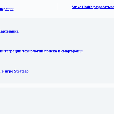
Strive Health разрабаты
операции
 Хартманна
ля интеграции технологий поиска в смартфоны
в игре Stratego