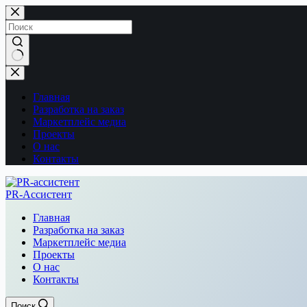
Перейти
к
сути
Ничего
не
найдено
Главная
Разработка на заказ
Маркетплейс медиа
Проекты
О нас
Контакты
PR-Ассистент
Главная
Разработка на заказ
Маркетплейс медиа
Проекты
О нас
Контакты
Поиск