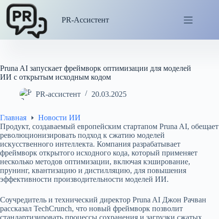
Перейти
к
PR-Ассистент
сути
Pruna AI запускает фреймворк оптимизации для моделей
ИИ с открытым исходным кодом
PR-ассистент
20.03.2025
Главная
Новости ИИ
Продукт, создаваемый европейским стартапом Pruna AI, обещает
революционизировать подход к сжатию моделей
искусственного интеллекта. Компания разрабатывает
фреймворк открытого исходного кода, который применяет
несколько методов оптимизации, включая кэширование,
прунинг, квантизацию и дистилляцию, для повышения
эффективности производительности моделей ИИ.
Соучредитель и технический директор Pruna AI Джон Рачван
рассказал TechCrunch, что новый фреймворк позволит
стандартизировать процессы сохранения и загрузки сжатых