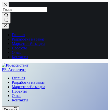
Перейти
к
сути
Ничего
не
найдено
Главная
Разработка на заказ
Маркетплейс медиа
Проекты
О нас
Контакты
PR-Ассистент
Главная
Разработка на заказ
Маркетплейс медиа
Проекты
О нас
Контакты
Поиск