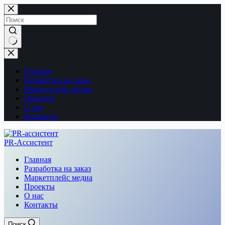
Перейти
к
сути
Ничего
не
найдено
Главная
Разработка на заказ
Маркетплейс медиа
Проекты
О нас
Контакты
PR-Ассистент
Главная
Разработка на заказ
Маркетплейс медиа
Проекты
О нас
Контакты
Поиск