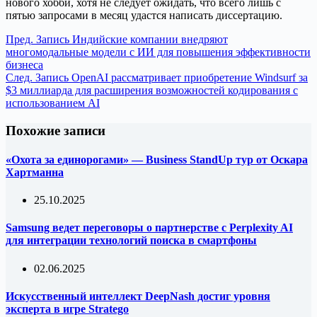
нового хобби, хотя не следует ожидать, что всего лишь с
пятью запросами в месяц удастся написать диссертацию.
Пред.
Запись
Индийские компании внедряют
многомодальные модели с ИИ для повышения эффективности
бизнеса
След.
Запись
OpenAI рассматривает приобретение Windsurf за
$3 миллиарда для расширения возможностей кодирования с
использованием AI
Похожие записи
«Охота за единорогами» — Business StandUp тур от Оскара
Хартманна
25.10.2025
Samsung ведет переговоры о партнерстве с Perplexity AI
для интеграции технологий поиска в смартфоны
02.06.2025
Искусственный интеллект DeepNash достиг уровня
эксперта в игре Stratego