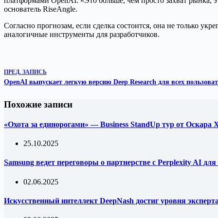
платформами OpenAI. «Это больше, чем просто захват рынка, эт
основатель RiseAngle.
Согласно прогнозам, если сделка состоится, она не только укр
аналогичные инструменты для разработчиков.
ПРЕД.
ЗАПИСЬ
OpenAI выпускает легкую версию Deep Research для всех пользова
Похожие записи
«Охота за единорогами» — Business StandUp тур от Оскара
25.10.2025
Samsung ведет переговоры о партнерстве с Perplexity AI д
02.06.2025
Искусственный интеллект DeepNash достиг уровня эксперта 