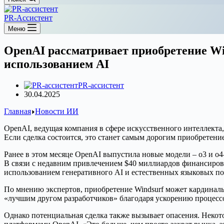
PR-Ассистент
Меню
OpenAI рассматривает приобретение Wi
использованием AI
PR-ассистент
30.04.2025
Главная
Новости ИИ
OpenAI, ведущая компания в сфере искусственного интеллекта,
Если сделка состоится, это станет самым дорогим приобретен
Ранее в этом месяце OpenAI выпустила новые модели – o3 и o4
В связи с недавним привлечением $40 миллиардов финансирова
использованием генеративного AI и естественных языковых по
По мнению экспертов, приобретение Windsurf может кардинальн
«лучшим другом разработчиков» благодаря ускорению процессо
Однако потенциальная сделка также вызывает опасения. Некото