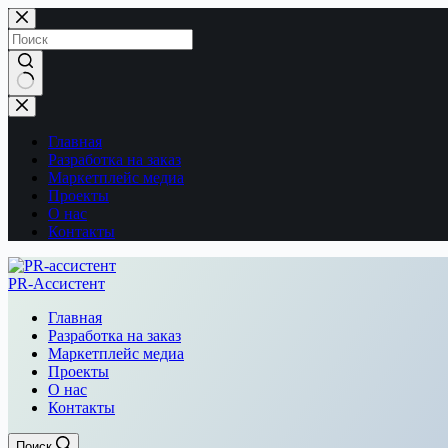
Перейти
к
сути
Ничего
не
найдено
Главная
Разработка на заказ
Маркетплейс медиа
Проекты
О нас
Контакты
PR-Ассистент
Главная
Разработка на заказ
Маркетплейс медиа
Проекты
О нас
Контакты
Поиск