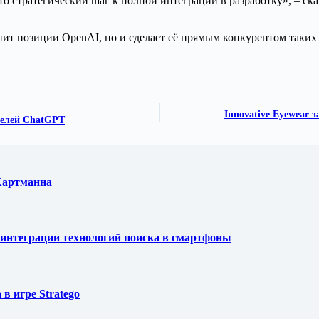
о стратегический шаг к полной интеграции в разработку», – ска
епит позиции OpenAI, но и сделает её прямым конкурентом таких
Innovative Eyewear 
телей ChatGPT
 Хартманна
ля интеграции технологий поиска в смартфоны
в игре Stratego