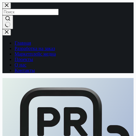
Перейти
к
сути
Ничего
не
найдено
Главная
Разработка на заказ
Маркетплейс медиа
Проекты
О нас
Контакты