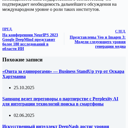
подтверждает необходимость дальнейшего обсуждения на
международном уровне о роли таких институтов.
ПРЕД.
СЛЕД.
На конференции NeurIPS 2023
Представлены Veo и Imagen 3:
Google DeepMind представит
Модели следующего уровня
более 180 исследований в
генерации медиа
области ИИ
Похожие записи
«Охота за единорогами» — Business StandUp тур от Оскара
Хартманна
25.10.2025
Samsung ведет переговоры о партнерстве с Perplexity AI
для интеграции технологий поиска в смартфоны
02.06.2025
Искусственный интеллект DeepNash достиг уровня