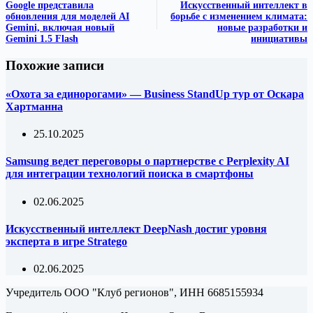
Google представила
Искусственный интеллект в
обновления для моделей AI
борьбе с изменением климата:
Gemini, включая новый
новые разработки и
Gemini 1.5 Flash
инициативы
Похожие записи
«Охота за единорогами» — Business StandUp тур от Оскара
Хартманна
25.10.2025
Samsung ведет переговоры о партнерстве с Perplexity AI
для интеграции технологий поиска в смартфоны
02.06.2025
Искусственный интеллект DeepNash достиг уровня
эксперта в игре Stratego
02.06.2025
Учредитель ООО "Клуб регионов", ИНН 6685155934