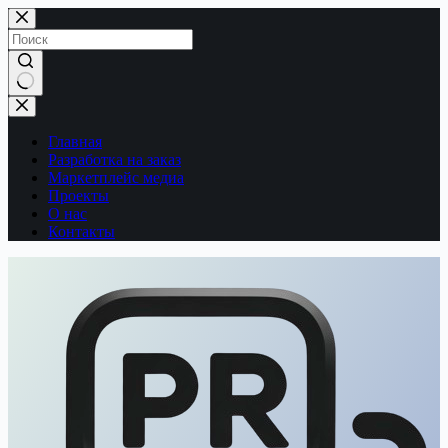
Перейти
к
сути
Ничего
не
найдено
Главная
Разработка на заказ
Маркетплейс медиа
Проекты
О нас
Контакты