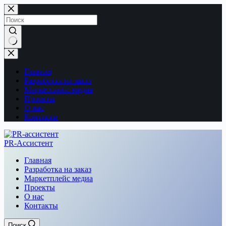
Перейти
к
сути
Ничего
не
найдено
Главная
Разработка на заказ
Маркетплейс медиа
Проекты
О нас
Контакты
PR-Ассистент
Главная
Разработка на заказ
Маркетплейс медиа
Проекты
О нас
Контакты
Поиск