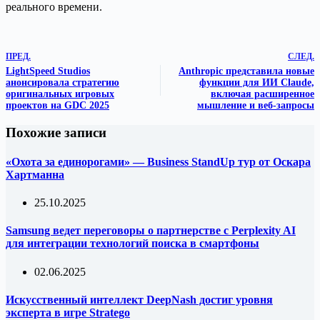
реального времени.
ПРЕД.
СЛЕД.
LightSpeed Studios
Anthropic представила новые
анонсировала стратегию
функции для ИИ Claude,
оригинальных игровых
включая расширенное
проектов на GDC 2025
мышление и веб-запросы
Похожие записи
«Охота за единорогами» — Business StandUp тур от Оскара
Хартманна
25.10.2025
Samsung ведет переговоры о партнерстве с Perplexity AI
для интеграции технологий поиска в смартфоны
02.06.2025
Искусственный интеллект DeepNash достиг уровня
эксперта в игре Stratego