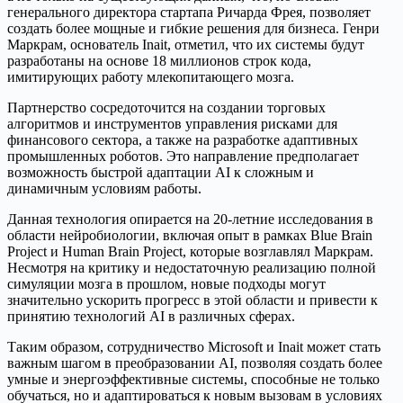
генерального директора стартапа Ричарда Фрея, позволяет
создать более мощные и гибкие решения для бизнеса. Генри
Маркрам, основатель Inait, отметил, что их системы будут
разработаны на основе 18 миллионов строк кода,
имитирующих работу млекопитающего мозга.
Партнерство сосредоточится на создании торговых
алгоритмов и инструментов управления рисками для
финансового сектора, а также на разработке адаптивных
промышленных роботов. Это направление предполагает
возможность быстрой адаптации AI к сложным и
динамичным условиям работы.
Данная технология опирается на 20-летние исследования в
области нейробиологии, включая опыт в рамках Blue Brain
Project и Human Brain Project, которые возглавлял Маркрам.
Несмотря на критику и недостаточную реализацию полной
симуляции мозга в прошлом, новые подходы могут
значительно ускорить прогресс в этой области и привести к
принятию технологий AI в различных сферах.
Таким образом, сотрудничество Microsoft и Inait может стать
важным шагом в преобразовании AI, позволяя создать более
умные и энергоэффективные системы, способные не только
обучаться, но и адаптироваться к новым вызовам в условиях