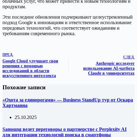
облачных услуг, что может привести к новым технологиям и
продуктам.
Эти последние обновления подчеркивают целеустремленный
подход Google к инновациям и ответственное использование
передовых технологий, что соответствует ожиданиям и
требованиям современного рынка.
ПРЕД.
СЛЕД.
Google Cloud улучшает свои
Anthropic исследует
решения с помощью
использование AI-чатбота
исследований в области
Claude в университетах
искусственного интеллекта
Похожие записи
«Охота за единорогами» — Business StandUp тур от Оскара
Хартманна
25.10.2025
Samsung ведет переговоры о партнерстве с Perplexity AI
для интеграции технологий поиска в смартфоны