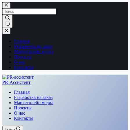
Перейти
к
сути
Ничего
не
найдено
Главная
Разработка на заказ
Маркетплейс медиа
Проекты
О нас
Контакты
PR-Ассистент
Главная
Разработка на заказ
Маркетплейс медиа
Проекты
О нас
Контакты
Поиск