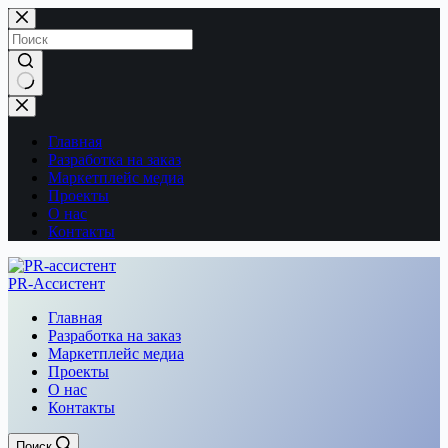
Перейти
к
сути
Ничего
не
найдено
Главная
Разработка на заказ
Маркетплейс медиа
Проекты
О нас
Контакты
PR-Ассистент
Главная
Разработка на заказ
Маркетплейс медиа
Проекты
О нас
Контакты
Поиск