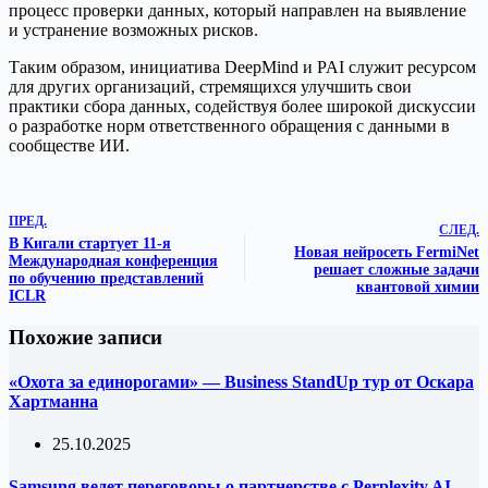
процесс проверки данных, который направлен на выявление
и устранение возможных рисков.
Таким образом, инициатива DeepMind и PAI служит ресурсом
для других организаций, стремящихся улучшить свои
практики сбора данных, содействуя более широкой дискуссии
о разработке норм ответственного обращения с данными в
сообществе ИИ.
ПРЕД.
СЛЕД.
В Кигали стартует 11-я
Новая нейросеть FermiNet
Международная конференция
решает сложные задачи
по обучению представлений
квантовой химии
ICLR
Похожие записи
«Охота за единорогами» — Business StandUp тур от Оскара
Хартманна
25.10.2025
Samsung ведет переговоры о партнерстве с Perplexity AI