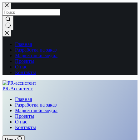
Перейти
к
сути
Ничего
не
найдено
Главная
Разработка на заказ
Маркетплейс медиа
Проекты
О нас
Контакты
PR-Ассистент
Главная
Разработка на заказ
Маркетплейс медиа
Проекты
О нас
Контакты
Поиск