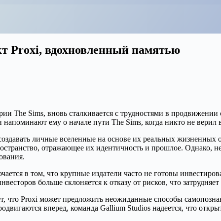
т Proxi, вдохновленный памятью
рии The Sims, вновь сталкивается с трудностями в продвижении 
напоминают ему о начале пути The Sims, когда никто не верил в
м создавать личные вселенные на основе их реальных жизненных
ространство, отражающее их идентичность и прошлое. Однако, н
ования.
чается в том, что крупные издатели часто не готовы инвестиров
весторов больше склоняется к отказу от рисков, что затрудняет
ет, что Proxi может предложить неожиданные способы самопозн
одвигаются вперед, команда Gallium Studios надеется, что откр