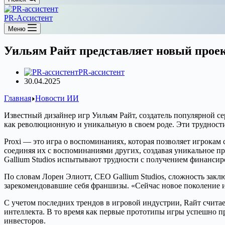
PR-Ассистент
Меню
Уильям Райт представляет новый проек
PR-ассистент
30.04.2025
Главная
Новости ИИ
Известный дизайнер игр Уильям Райт, создатель популярной се
как революционную и уникальную в своем роде. Эти трудности 
Proxi — это игра о воспоминаниях, которая позволяет игрока
соединяя их с воспоминаниями других, создавая уникальное п
Gallium Studios испытывают трудности с получением финансир
По словам Лорен Элиотт, CEO Gallium Studios, сложность заклю
зарекомендовавшие себя франшизы. «Сейчас новое поколение ин
С учетом последних трендов в игровой индустрии, Rайт счита
интеллекта. В то время как первые прототипы игры успешно пр
инвесторов.