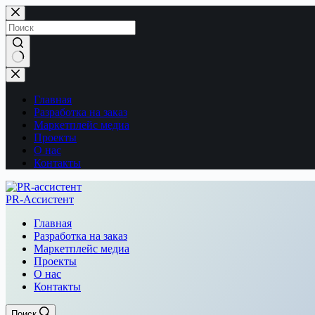
Перейти
к
сути
Ничего
не
найдено
Главная
Разработка на заказ
Маркетплейс медиа
Проекты
О нас
Контакты
PR-Ассистент
Главная
Разработка на заказ
Маркетплейс медиа
Проекты
О нас
Контакты
Поиск