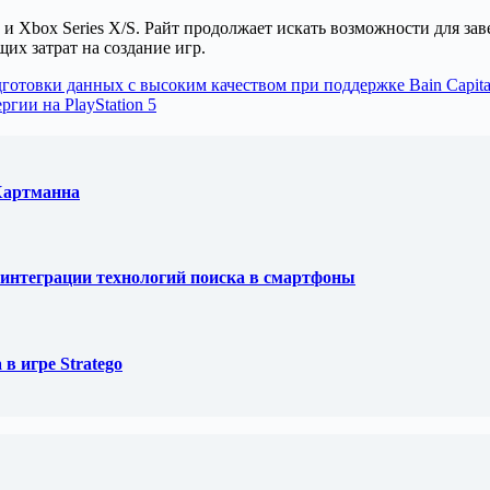
5 и Xbox Series X/S. Райт продолжает искать возможности для з
их затрат на создание игр.
дготовки данных с высоким качеством при поддержке Bain Capital
гии на PlayStation 5
 Хартманна
ля интеграции технологий поиска в смартфоны
в игре Stratego