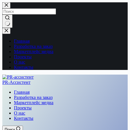
Перейти
к
сути
Ничего
не
найдено
Главная
Разработка на заказ
Маркетплейс медиа
Проекты
О нас
Контакты
PR-Ассистент
Главная
Разработка на заказ
Маркетплейс медиа
Проекты
О нас
Контакты
Поиск