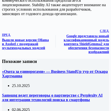
коммерческого использования предполагается
лицензирование. Stability AI также акцентирует внимание на
строгих условиях использования для разработчиков,
зависящих от годового дохода организации.
СЛЕД.
ПРЕД.
Google представила новый
Вышли новые версии Ollama
классификационный модель
и Axolotl с поддержкой
контента ShieldGemma2 для
мультимодальных моделей
обеспечения безопасности
изображений
Похожие записи
«Охота за единорогами» — Business StandUp тур от Оскара
Хартманна
25.10.2025
Samsung ведет переговоры о партнерстве с Perplexity AI
для интеграции технологий поиска в смартфоны
02.06.2025