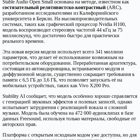
Stable Audio Open Small основана на методе, известном как
состязательный релятивистско-контрастный
(ARC),
разработанном исследователями из Калифорнийского
университета в Беркли. На высокопроизводительных
системах, таких как графический процессор Nvidia H100,
модель воспроизводит стереозвук частотой 44 кГц за 75
миллисекунд, что достаточно быстро для практически
реального времени.
Эта новая версия модели использует всего 341 миллион
параметров, что делает её использование возможным на
потребительском оборудовании. Переработанная архитектура,
состоящая из автокодировщика, встраиваемого модуля и
диффузионной модели, существенно сокращает требования к
памяти с 6,5 ГБ до 3,6 ГБ, что позволяет запускать её на
мобильных устройствах, таких как Vivo X200 Pro.
Stability AI сообщает, что модель особенно хорошо справляется
с генерацией звуковых эффектов и полевых записей, однако
испытывает затруднения с реализацией вокала и сложной
музыки. Модель была обучена на 472 000 аудиоклипах в базе
данных Freesound, используя только материалы, свободные от
авторских прав.
Платформа с открытым исходным кодом уже доступна, но для