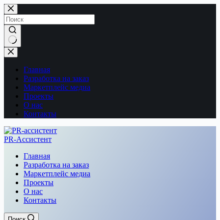
Перейти
к
сути
Ничего
не
найдено
Главная
Разработка на заказ
Маркетплейс медиа
Проекты
О нас
Контакты
PR-Ассистент
Главная
Разработка на заказ
Маркетплейс медиа
Проекты
О нас
Контакты
Поиск