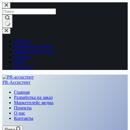
Перейти
к
сути
Ничего
не
найдено
Главная
Разработка на заказ
Маркетплейс медиа
Проекты
О нас
Контакты
PR-Ассистент
Главная
Разработка на заказ
Маркетплейс медиа
Проекты
О нас
Контакты
Поиск