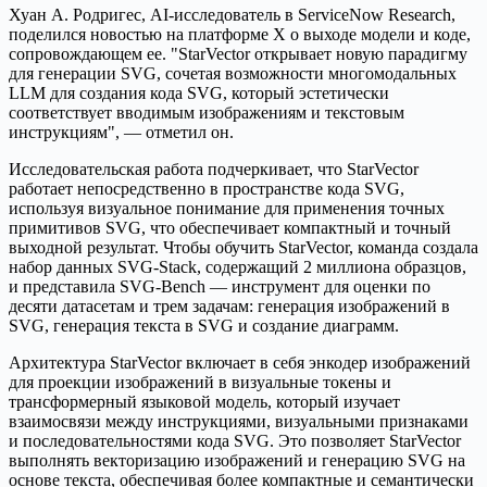
Хуан А. Родригес, AI-исследователь в ServiceNow Research,
поделился новостью на платформе X о выходе модели и коде,
сопровождающем ее.
StarVector открывает новую парадигму
для генерации SVG, сочетая возможности многомодальных
LLM для создания кода SVG, который эстетически
соответствует вводимым изображениям и текстовым
инструкциям
, — отметил он.
Исследовательская работа подчеркивает, что StarVector
работает непосредственно в пространстве кода SVG,
используя визуальное понимание для применения точных
примитивов SVG, что обеспечивает компактный и точный
выходной результат. Чтобы обучить StarVector, команда создала
набор данных SVG-Stack, содержащий 2 миллиона образцов,
и представила SVG-Bench — инструмент для оценки по
десяти датасетам и трем задачам: генерация изображений в
SVG, генерация текста в SVG и создание диаграмм.
Архитектура StarVector включает в себя энкодер изображений
для проекции изображений в визуальные токены и
трансформерный языковой модель, который изучает
взаимосвязи между инструкциями, визуальными признаками
и последовательностями кода SVG. Это позволяет StarVector
выполнять векторизацию изображений и генерацию SVG на
основе текста, обеспечивая более компактные и семантически