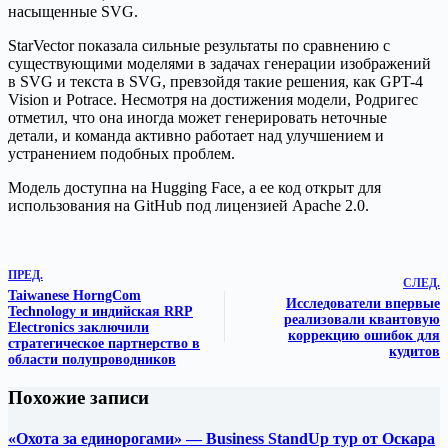
насыщенные SVG.
StarVector показала сильные результаты по сравнению с
существующими моделями в задачах генерации изображений
в SVG и текста в SVG, превзойдя такие решения, как GPT-4
Vision и Potrace. Несмотря на достижения модели, Родригес
отметил, что она иногда может генерировать неточные
детали, и команда активно работает над улучшением и
устранением подобных проблем.
Модель доступна на Hugging Face, а ее код открыт для
использования на GitHub под лицензией Apache 2.0.
ПРЕД.
СЛЕД.
Taiwanese HorngCom
Исследователи впервые
Technology и индийская RRP
реализовали квантовую
Electronics заключили
коррекцию ошибок для
стратегическое партнерство в
кудитов
области полупроводников
Похожие записи
«Охота за единорогами» — Business StandUp тур от Оскара