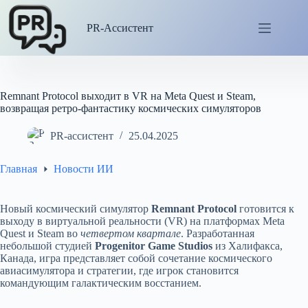
Перейти
к
PR-Ассистент
сути
Remnant Protocol выходит в VR на Meta Quest и Steam,
возвращая ретро-фантастику космических симуляторов
PR-ассистент
25.04.2025
Главная
Новости ИИ
Новый космический симулятор
Remnant Protocol
готовится к
выходу в виртуальной реальности (VR) на платформах Meta
Quest и Steam во
четвертом квартале
. Разработанная
небольшой студией
Progenitor Game Studios
из Халифакса,
Канада, игра представляет собой сочетание космического
авиасимулятора и стратегии, где игрок становится
командующим галактическим восстанием.