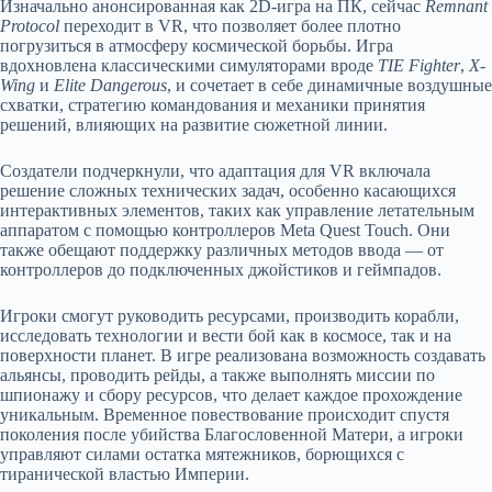
Изначально анонсированная как 2D-игра на ПК, сейчас
Remnant
Protocol
переходит в VR, что позволяет более плотно
погрузиться в атмосферу космической борьбы. Игра
вдохновлена классическими симуляторами вроде
TIE Fighter
,
X-
Wing
и
Elite Dangerous
, и сочетает в себе динамичные воздушные
схватки, стратегию командования и механики принятия
решений, влияющих на развитие сюжетной линии.
Создатели подчеркнули, что адаптация для VR включала
решение сложных технических задач, особенно касающихся
интерактивных элементов, таких как управление летательным
аппаратом с помощью контроллеров Meta Quest Touch. Они
также обещают поддержку различных методов ввода — от
контроллеров до подключенных джойстиков и геймпадов.
Игроки смогут руководить ресурсами, производить корабли,
исследовать технологии и вести бой как в космосе, так и на
поверхности планет. В игре реализована возможность создавать
альянсы, проводить рейды, а также выполнять миссии по
шпионажу и сбору ресурсов, что делает каждое прохождение
уникальным. Временное повествование происходит спустя
поколения после убийства Благословенной Матери, а игроки
управляют силами остатка мятежников, борющихся с
тиранической властью Империи.