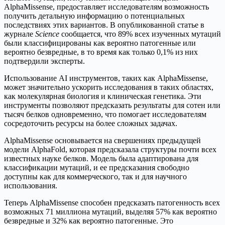
AlphaMissense, предоставляет исследователям возможность
получить детальную информацию о потенциальных
последствиях этих вариантов. В опубликованной статье в
журнале
Science
сообщается, что 89% всех изученных мутаций
были классифицированы как вероятно патогенные или
вероятно безвредные, в то время как только 0,1% из них
подтвердили эксперты.
Использование AI инструментов, таких как AlphaMissense,
может значительно ускорить исследования в таких областях,
как молекулярная биология и клиническая генетика. Эти
инструменты позволяют предсказать результаты для сотен или
тысяч белков одновременно, что помогает исследователям
сосредоточить ресурсы на более сложных задачах.
AlphaMissense основывается на свершениях предыдущей
модели AlphaFold, которая предсказала структуры почти всех
известных науке белков. Модель была адаптирована для
классификации мутаций, и ее предсказания свободно
доступны как для коммерческого, так и для научного
использования.
Теперь AlphaMissense способен предсказать патогенность всех
возможных 71 миллиона мутаций, выделяя 57% как вероятно
безвредные и 32% как вероятно патогенные. Это