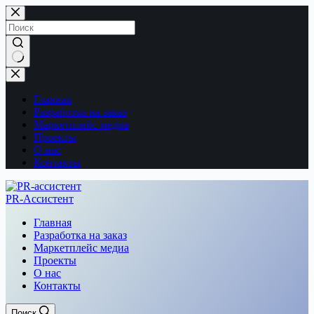
Перейти
к
сути
Ничего
не
найдено
Главная
Разработка на заказ
Маркетплейс медиа
Проекты
О нас
Контакты
PR-Ассистент
Главная
Разработка на заказ
Маркетплейс медиа
Проекты
О нас
Контакты
Поиск