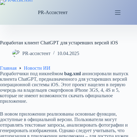
Перейти
к
PR-Ассистент
сути
Разработан клиент ChatGPT для устаревших версий iOS
PR-ассистент
10.04.2025
Главная
Новости ИИ
Разработчики под никнеймом
bag.xml
анонсировали выпуск
клиента ChatGPT, предназначенного для устаревших версий
операционной системы iOS. Этот проект нацелен в первую
очередь на владельцев смартфонов iPhone 3GS, 4, 4S и 5,
которые не имеют возможности скачать официальное
приложение.
В новом приложении реализованы основные функции,
доступные в официальной версии. Пользователи могут
отправлять текстовые запросы, анализировать фотографии и
генерировать изображения. Однако следует учитывать, что
авторизация в приложении невозможна – для доступа нужен