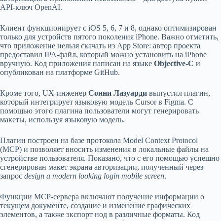
API-ключ OpenAI.
Клиент функционирует с iOS 5, 6, 7 и 8, однако оптимизирован
только для устройств пятого поколения iPhone. Важно отметить,
что приложение нельзя скачать из App Store: автор проекта
предоставил IPA-файл, который можно установить на iPhone
вручную. Код приложения написан на языке
Objective-C
и
опубликован на платформе GitHub.
Кроме того, UX-инженер
Сонни Лазуарди
выпустил плагин,
который интегрирует языковую модель Cursor в Figma. С
помощью этого плагина пользователи могут генерировать
макеты, используя языковую модель.
Плагин построен на базе протокола Model Context Protocol
(MCP) и позволяет вносить изменения в локальные файлы на
устройстве пользователя. Показано, что с его помощью успешно
сгенерирован макет экрана авторизации, полученный через
запрос
design a modern looking login mobile screen
.
Функции MCP-сервера включают получение информации о
текущем документе, создание и изменение графических
элементов, а также экспорт нод в различные форматы. Код