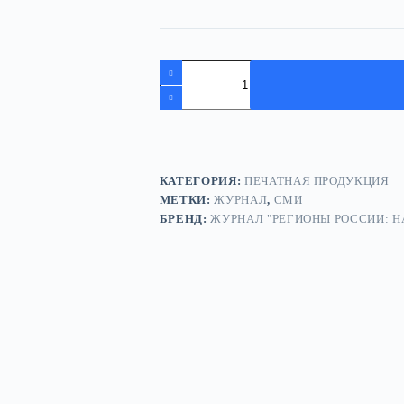
Количество
товара
3
я,
4
я
обложка
в
КАТЕГОРИЯ:
ПЕЧАТНАЯ ПРОДУКЦИЯ
журнале
МЕТКИ:
ЖУРНАЛ
,
СМИ
"Регионы
БРЕНД:
ЖУРНАЛ "РЕГИОНЫ РОССИИ: 
России:
национальные
приоритеты"