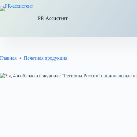
Перейти
к
сути
PR-Ассистент
Главная
Печатная продукция