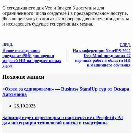
С сегодняшнего дня Veo и Imagen 3 доступны для
ограниченного числа создателей в предварительном доступе.
Желающие могут записаться в очередь для получения доступа
и исследовать будущее генеративных медиа.
ПРЕД.
СЛЕД.
Новое исследование
На конференции NeurIPS 2022
предлагает框架 для оценки
DeepMind представил 47
научных работ в области ИИ
моделей ИИ на предмет новых
и машинного обучения
угроз
Похожие записи
«Охота за единорогами» — Business StandUp тур от Оскара
Хартманна
25.10.2025
Samsung ведет переговоры о партнерстве с Perplexity AI
для интеграции технологий поиска в смартфоны