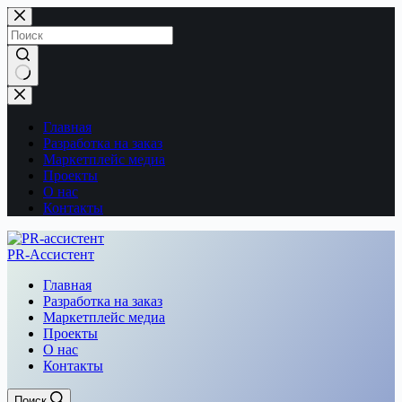
Перейти
к
сути
Ничего
не
найдено
Главная
Разработка на заказ
Маркетплейс медиа
Проекты
О нас
Контакты
PR-Ассистент
Главная
Разработка на заказ
Маркетплейс медиа
Проекты
О нас
Контакты
Поиск