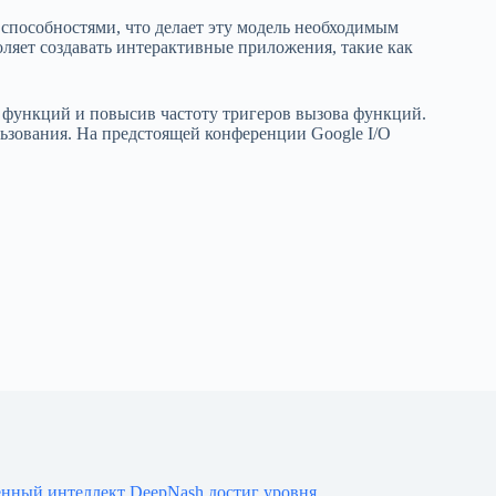
способностями, что делает эту модель необходимым
ляет создавать интерактивные приложения, такие как
е функций и повысив частоту тригеров вызова функций.
льзования. На предстоящей конференции Google I/O
енный интеллект DeepNash достиг уровня