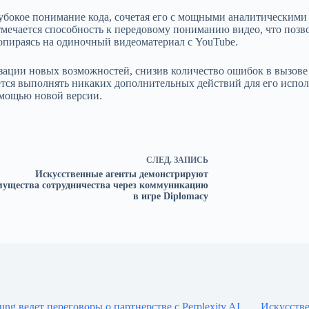
убокое понимание кода, сочетая его с мощными аналитическими 
мечается способность к передовому пониманию видео, что позво
 опираясь на одиночный видеоматериал с YouTube.
изации новых возможностей, снизив количество ошибок в вызов
уется выполнять никаких дополнительных действий для его испо
омощью новой версии.
СЛЕД.
ЗАПИСЬ
Искусственные агенты демонстрируют
мущества сотрудничества через коммуникацию
в игре Diplomacy
ung ведет переговоры о партнерстве с Perplexity AI
Искусств