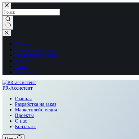
Перейти
к
сути
Ничего
не
найдено
Главная
Разработка на заказ
Маркетплейс медиа
Проекты
О нас
Контакты
PR-Ассистент
Главная
Разработка на заказ
Маркетплейс медиа
Проекты
О нас
Контакты
Поиск