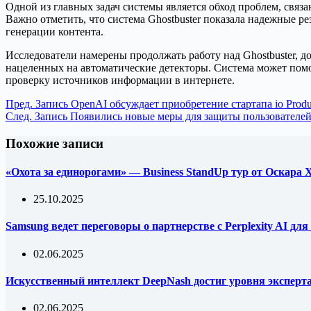
Одной из главных задач системы является обход проблем, свя
Важно отметить, что система Ghostbuster показала надежные р
генерации контента.
Исследователи намерены продолжать работу над Ghostbuster, 
нацеленных на автоматические детекторы. Система может помо
проверку источников информации в интернете.
Пред.
Запись
OpenAI обсуждает приобретение стартапа io Prod
След.
Запись
Появились новые меры для защиты пользователе
Похожие записи
«Охота за единорогами» — Business StandUp тур от Оскара
25.10.2025
Samsung ведет переговоры о партнерстве с Perplexity AI д
02.06.2025
Искусственный интеллект DeepNash достиг уровня эксперта 
02.06.2025