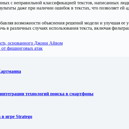
занных с неправильной классификацией текстов, написанных лю
езультаты даже при наличии ошибок в текстах, что позволяет ей 
добавляя возможности объяснения решений модели и улучшая ее 
чь в различных случаях использования текста, включая фильтр
ucts, основанного Джони Айвом
й от фишинговых атак
 Хартманна
ля интеграции технологий поиска в смартфоны
в игре Stratego