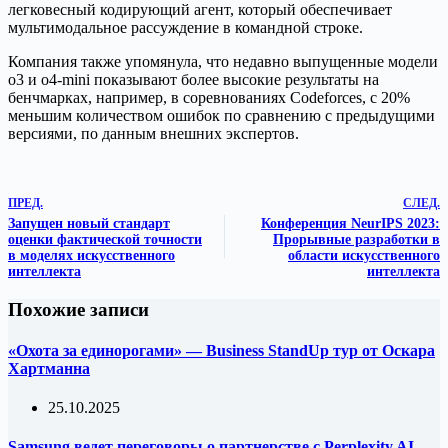
легковесный кодирующий агент, который обеспечивает
мультимодальное рассуждение в командной строке.
Компания также упомянула, что недавно выпущенные модели
o3 и o4-mini показывают более высокие результаты на
бенчмарках, например, в соревнованиях Codeforces, с 20%
меньшим количеством ошибок по сравнению с предыдущими
версиями, по данным внешних экспертов.
ПРЕД.
СЛЕД.
Запущен новый стандарт
Конференция NeurIPS 2023:
оценки фактической точности
Прорывные разработки в
в моделях искусственного
области искусственного
интеллекта
интеллекта
Похожие записи
«Охота за единорогами» — Business StandUp тур от Оскара
Хартманна
25.10.2025
Samsung ведет переговоры о партнерстве с Perplexity AI