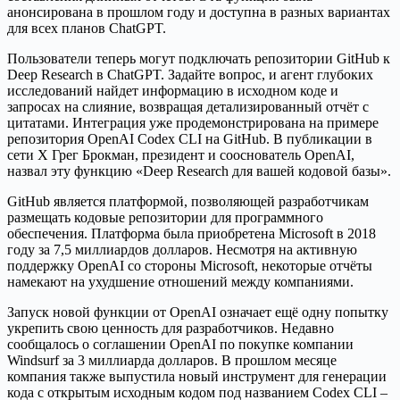
анонсирована в прошлом году и доступна в разных вариантах
для всех планов ChatGPT.
Пользователи теперь могут подключать репозитории GitHub к
Deep Research в ChatGPT. Задайте вопрос, и агент глубоких
исследований найдет информацию в исходном коде и
запросах на слияние, возвращая детализированный отчёт с
цитатами. Интеграция уже продемонстрирована на примере
репозитория OpenAI Codex CLI на GitHub. В публикации в
сети X Грег Брокман, президент и сооснователь OpenAI,
назвал эту функцию «Deep Research для вашей кодовой базы».
GitHub является платформой, позволяющей разработчикам
размещать кодовые репозитории для программного
обеспечения. Платформа была приобретена Microsoft в 2018
году за 7,5 миллиардов долларов. Несмотря на активную
поддержку OpenAI со стороны Microsoft, некоторые отчёты
намекают на ухудшение отношений между компаниями.
Запуск новой функции от OpenAI означает ещё одну попытку
укрепить свою ценность для разработчиков. Недавно
сообщалось о соглашении OpenAI по покупке компании
Windsurf за 3 миллиарда долларов. В прошлом месяце
компания также выпустила новый инструмент для генерации
кода с открытым исходным кодом под названием Codex CLI –