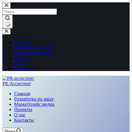
Перейти
к
сути
Ничего
не
найдено
Главная
Разработка на заказ
Маркетплейс медиа
Проекты
О нас
Контакты
PR-Ассистент
Главная
Разработка на заказ
Маркетплейс медиа
Проекты
О нас
Контакты
Поиск