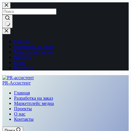
Перейти
к
сути
Ничего
не
найдено
Главная
Разработка на заказ
Маркетплейс медиа
Проекты
О нас
Контакты
PR-Ассистент
Главная
Разработка на заказ
Маркетплейс медиа
Проекты
О нас
Контакты
Поиск