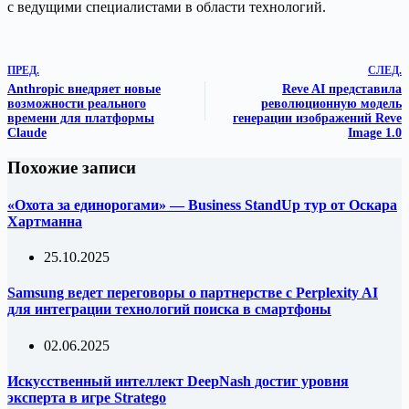
с ведущими специалистами в области технологий.
ПРЕД.
СЛЕД.
Anthropic внедряет новые
Reve AI представила
возможности реального
революционную модель
времени для платформы
генерации изображений Reve
Claude
Image 1.0
Похожие записи
«Охота за единорогами» — Business StandUp тур от Оскара
Хартманна
25.10.2025
Samsung ведет переговоры о партнерстве с Perplexity AI
для интеграции технологий поиска в смартфоны
02.06.2025
Искусственный интеллект DeepNash достиг уровня
эксперта в игре Stratego