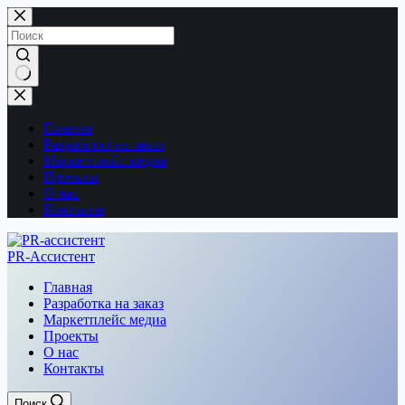
Перейти
к
сути
Ничего
не
найдено
Главная
Разработка на заказ
Маркетплейс медиа
Проекты
О нас
Контакты
PR-Ассистент
Главная
Разработка на заказ
Маркетплейс медиа
Проекты
О нас
Контакты
Поиск