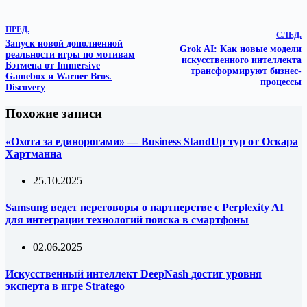
ПРЕД.
СЛЕД.
Запуск новой дополненной
Grok AI: Как новые модели
реальности игры по мотивам
искусственного интеллекта
Бэтмена от Immersive
трансформируют бизнес-
Gamebox и Warner Bros.
процессы
Discovery
Похожие записи
«Охота за единорогами» — Business StandUp тур от Оскара
Хартманна
25.10.2025
Samsung ведет переговоры о партнерстве с Perplexity AI
для интеграции технологий поиска в смартфоны
02.06.2025
Искусственный интеллект DeepNash достиг уровня
эксперта в игре Stratego