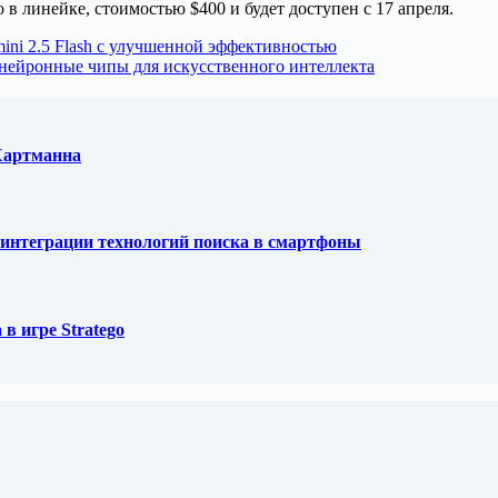
 в линейке, стоимостью $400 и будет доступен с 17 апреля.
ini 2.5 Flash с улучшенной эффективностью
л нейронные чипы для искусственного интеллекта
 Хартманна
ля интеграции технологий поиска в смартфоны
в игре Stratego