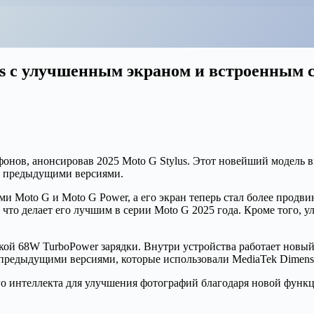
lus с улучшенным экраном и встроенным 
онов, анонсировав 2025 Moto G Stylus. Этот новейший модель в
с предыдущими версиями.
и Moto G и Moto G Power, а его экран теперь стал более прод
, что делает его лучшим в серии Moto G 2025 года. Кроме того,
кой 68W TurboPower зарядки. Внутри устройства работает новы
предыдущими версиями, которые использовали MediaTek Dimensi
о интеллекта для улучшения фотографий благодаря новой функци