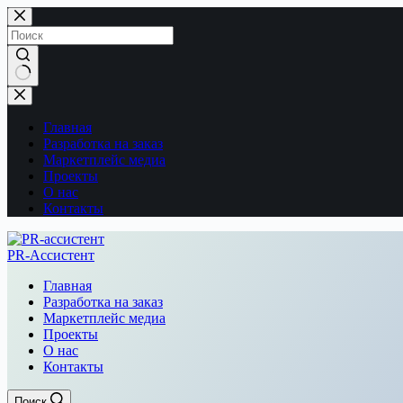
Перейти
к
сути
Ничего
не
найдено
Главная
Разработка на заказ
Маркетплейс медиа
Проекты
О нас
Контакты
PR-Ассистент
Главная
Разработка на заказ
Маркетплейс медиа
Проекты
О нас
Контакты
Поиск