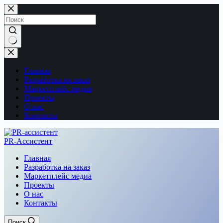
Перейти
к
сути
Ничего
не
найдено
Главная
Разработка на заказ
Маркетплейс медиа
Проекты
О нас
Контакты
PR-Ассистент
Главная
Разработка на заказ
Маркетплейс медиа
Проекты
О нас
Контакты
Поиск