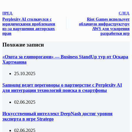
ПРЕД.
СЛЕД.
Perplexity AI столкнулся с
Riot Games использует
юридическими проблемами
облачную инфраструктуру
из-за нарушения авторских
AWS для ускорения
прав
разработки игр
Похожие записи
«Охота за единорогами» — Business StandUp тур от Оскара
Хартманна
25.10.2025
Samsung ведет переговоры о партнерстве с Perplexity AI
для интеграции технологий поиска в смартфоны
02.06.2025
Искусственный интеллект DeepNash достиг уровня
эксперта в игре Stratego
02.06.2025