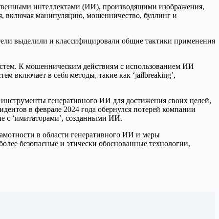
сственными интеллектами (ИИ), производящими изображения,
ия, включая манипуляцию, мошенничество, буллинг и
атели выделили и классифицировали общие тактики применения
истем. К мошенническим действиям с использованием ИИ
 включает в себя методы, такие как ‘jailbreaking’,
инструменты генеративного ИИ для достижения своих целей,
ентов в феврале 2024 года обернулся потерей компании
че с ‘имитаторами’, созданными ИИ.
амотности в области генеративного ИИ и меры
олее безопасные и этически обоснованные технологии,