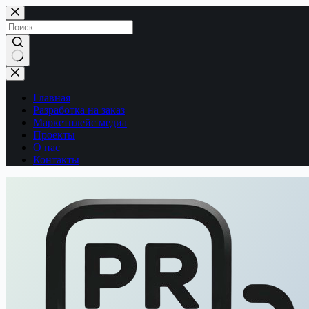
Перейти
к
сути
Ничего
не
найдено
Главная
Разработка на заказ
Маркетплейс медиа
Проекты
О нас
Контакты