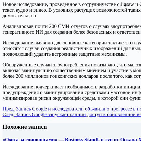
Новое исследование, проведенное в сотрудничестве с Jigsaw 
текст, аудио и видео. В условиях растущих возможностей таки
домогательства.
Анализировав почти 200 СМИ-отчетов о случаях злоупотребле
генеративного ИИ для создания более безопасных и ответстве
Исследование выявило две основные категории тактик: экспл
относятся случаи создания реалистичных изображений для выдач
позволяющий удалить встроенные защитные механизмы.
Обнаруженные случаи злоупотребления показывают, что малоз
включая манипуляцию общественным мнением и участие в моше
более 200 миллионов гонконгских долларов после того, как со
Исследование подчеркивает необходимость разработки инициа
предупреждения о манипулировании средствами массовой инфо
минимизировав риски окружающей среды, в которой они фун
Пред.
Запись
Google и исследователи объявили о прогрессе в
След.
Запись
Google запускает ранний доступ к обновлённой ве
Похожие записи
«Охота за единорогами» — Business StandUp тур от Оскара