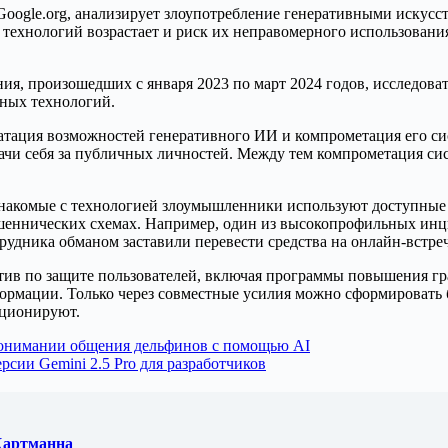
и Google.org, анализирует злоупотребление генеративными иску
х технологий возрастает и риск их неправомерного использован
ния, произошедших с января 2023 по март 2024 годов, исследов
нных технологий.
уатация возможностей генеративного ИИ и компрометация его с
и себя за публичных личностей. Между тем компрометация систем
накомые с технологией злоумышленники используют доступные 
ннических схемах. Например, один из высокопрофильных инцид
трудника обманом заставили перевести средства на онлайн-встре
тив по защите пользователей, включая программы повышения гр
рмации. Только через совместные усилия можно сформировать б
кционируют.
 понимании общения дельфинов с помощью AI
рсии Gemini 2.5 Pro для разработчиков
 Хартманна