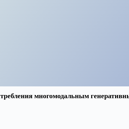
потребления многомодальным генератив