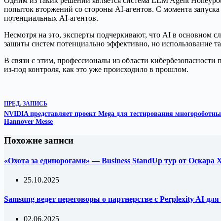
Одним из таких решений является система LLM Agent Honeypot,
попыток вторжений со стороны AI-агентов. С момента запуска
потенциальных AI-агентов.
Несмотря на это, эксперты подчеркивают, что AI в основном с
защиты систем потенциально эффективно, но использование та
В связи с этим, профессионалы из области кибербезопасности 
из-под контроля, как это уже происходило в прошлом.
ПРЕД.
ЗАПИСЬ
NVIDIA представляет проект Mega для тестирования многороботны
Hannover Messe
Похожие записи
«Охота за единорогами» — Business StandUp тур от Оскара
25.10.2025
Samsung ведет переговоры о партнерстве с Perplexity AI д
02.06.2025