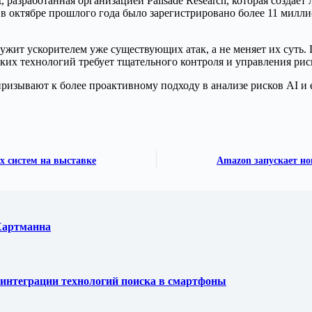
 разработанная организацией Palisade Research, которая создае
 в октябре прошлого года было зарегистрировано более 11 милл
лужит ускорителем уже существующих атак, а не меняет их суть
ких технологий требует тщательного контроля и управления рис
призывают к более проактивному подходу в анализе рисков AI и 
х систем на выставке
Amazon запускает но
 Хартманна
ля интеграции технологий поиска в смартфоны