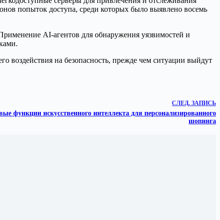
т легкодоступные серверы для привлечения и отслеживания
ионов попыток доступа, среди которых было выявлено восемь
. Применение AI-агентов для обнаружения уязвимостей и
ками.
его воздействия на безопасность, прежде чем ситуации выйдут
СЛЕД.
ЗАПИСЬ
вые функции искусственного интеллекта для персонализированного
шопинга