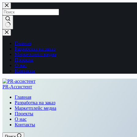
Перейти
к
сути
Ничего
не
найдено
Главная
Разработка на заказ
Маркетплейс медиа
Проекты
О нас
Контакты
PR-Ассистент
Главная
Разработка на заказ
Маркетплейс медиа
Проекты
О нас
Контакты
Поиск