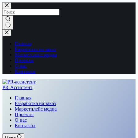
Перейти
к
сути
Ничего
не
найдено
Главная
Разработка на заказ
Маркетплейс медиа
Проекты
О нас
Контакты
PR-Ассистент
Главная
Разработка на заказ
Маркетплейс медиа
Проекты
О нас
Контакты
Поиск