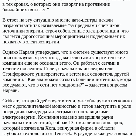
в тех сроках, о которых они говорят на протяжении
ближайших пяти лет.”
В ответ на эту ситуацию многие дата-центры начали
разрабатывать так называемые “за пределами счетчиков”
источники энергии, строя собственные электростанции, что
является дорогостоящим мероприятием и подчеркивает их
нехватку в электроэнергии.
Однако Нараян утверждает, что в системе существует много
неиспользуемых ресурсов, даже если сами энергетические
компании еще не осознали этого. Он работал с сетями в
течение последних 15 лет, сначала как исследователь
Стэнфордского университета, а затем как основатель другой
компании. “Как мы можем создать больший потенциал, когда
все думают, что в сети нет мощности?” – задается вопросом
Нараян.
Gridcare, который действует в тени, уже обнаружил несколько
мест с дополнительной мощностью и готов выступить в роли
посредника между дата-центрами и поставщиками
электроэнергии. Компания недавно завершила раунд
начальных инвестиций, собрав 13.5 миллионов долларов,
который возглавила Xora, венчурная фирма в области
глубоких технологий от Temasek. В раунде также участвовали