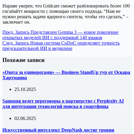
Нараян уверен, что Gridcare сможет разблокировать более 100
гигабайтт мощности с помощью своего подхода. “Нам не
нужно решать задачи ядерного синтеза, чтобы это сделать,” –
заключает он.
Пред.
Запись
Представлен Gemma 3 — новое поколение
открытых моделей ИИ с поддержкой 140 языков
След.
Запись
Новая система CoDoC определяет точность
предсказательной ИИ в медицине
Похожие записи
«Охота за единорогами» — Business StandUp тур от Оскара
Хартманна
25.10.2025
Samsung ведет переговоры о партнерстве с Perplexity AI
для интеграции технологий поиска в смартфоны
02.06.2025
Искусственный интеллект DeepNash достиг уровня