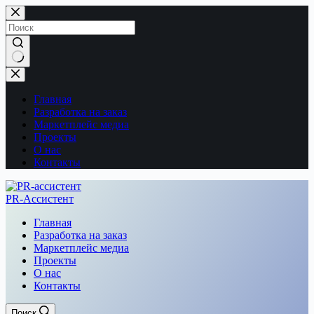
Перейти
к
сути
Ничего
не
найдено
Главная
Разработка на заказ
Маркетплейс медиа
Проекты
О нас
Контакты
PR-Ассистент
Главная
Разработка на заказ
Маркетплейс медиа
Проекты
О нас
Контакты
Поиск