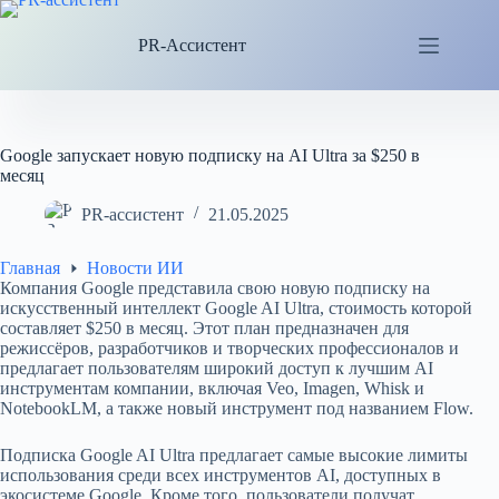
Перейти
к
PR-Ассистент
сути
Google запускает новую подписку на AI Ultra за $250 в
месяц
PR-ассистент
21.05.2025
Главная
Новости ИИ
Компания Google представила свою новую подписку на
искусственный интеллект Google AI Ultra, стоимость которой
составляет $250 в месяц. Этот план предназначен для
режиссёров, разработчиков и творческих профессионалов и
предлагает пользователям широкий доступ к лучшим AI
инструментам компании, включая Veo, Imagen, Whisk и
NotebookLM, а также новый инструмент под названием Flow.
Подписка Google AI Ultra предлагает самые высокие лимиты
использования среди всех инструментов AI, доступных в
экосистеме Google. Кроме того, пользователи получат