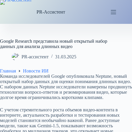
Перейти
к
PR-Ассистент
сути
Google Research представила новый открытый набор
данных для анализа длинных видео
PR-ассистент
31.03.2025
Главная
Новости ИИ
Команда исследователей Google опубликовала Neptune, новый
открытый набор данных для оценки понимания длинных видео.
С набором данных Neptune исследователи намерены продвинуть
технологии вопросо-ответов и резюмирования видео, которые
долгое время ограничивались короткими клипами.
С учетом стремительного роста объемов видео-контента в
интернете, актуальность разработки и тестирования новых
моделей становится необычайно важной. Ранее доступные
модели, такие как Gemini-1.5, показывают возможность
обработки до миллионов токенов, что открывает новые