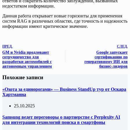
ответов и сократить количество заблуждений, вызванных
недостатком информации.
Данная работа открывает новые горизонты для применения
систем RAG в различных областях, где точность и надежность
информации имеют критическое значение.
ПРЕД.
СЛЕД.
GM и Nvidia продлевают
Google запускает
сотрудничество для
сертификацию по
разработки автомобилей с
генеративному ИИ для
автономным управлением
бизнес-лидеров
Похожие записи
«Охота за единорогами» — Business StandUp тур от Оскара
Хартманна
25.10.2025
Samsung ведет переговоры о партнерстве с Perplexity AI
для интеграции технологий поиска в смартфоны