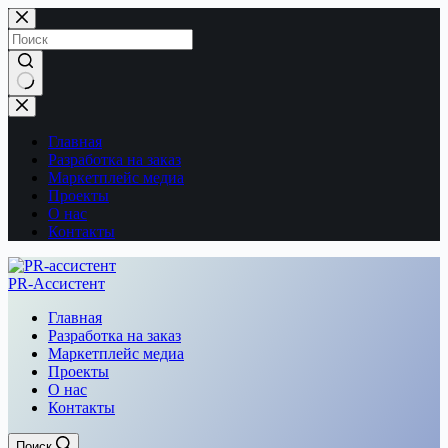
Перейти
к
сути
Ничего
не
найдено
Главная
Разработка на заказ
Маркетплейс медиа
Проекты
О нас
Контакты
PR-Ассистент
Главная
Разработка на заказ
Маркетплейс медиа
Проекты
О нас
Контакты
Поиск