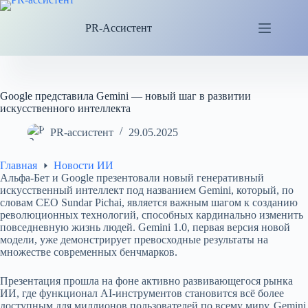
Перейти
к
PR-Ассистент
сути
Google представила Gemini — новый шаг в развитии
искусственного интеллекта
PR-ассистент
29.05.2025
Главная
Новости ИИ
Альфа-Бет и Google презентовали новый генеративный
искусственный интеллект под названием Gemini, который, по
словам CEO Sundar Pichai, является важным шагом к созданию
революционных технологий, способных кардинально изменить
повседневную жизнь людей. Gemini 1.0, первая версия новой
модели, уже демонстрирует превосходные результаты на
множестве современных бенчмарков.
Презентация прошла на фоне активно развивающегося рынка
ИИ, где функционал AI-инструментов становится всё более
доступным для миллионов пользователей по всему миру. Gemini