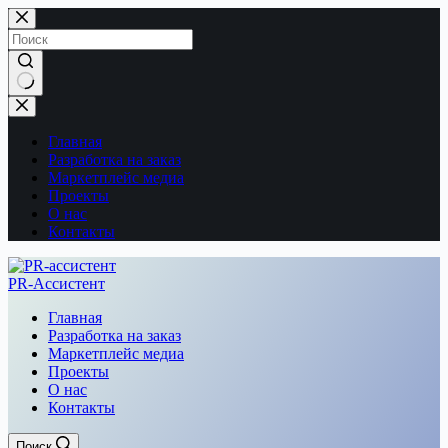
Перейти
к
сути
Ничего
не
найдено
Главная
Разработка на заказ
Маркетплейс медиа
Проекты
О нас
Контакты
PR-Ассистент
Главная
Разработка на заказ
Маркетплейс медиа
Проекты
О нас
Контакты
Поиск