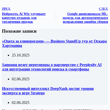
ПРЕД.
СЛЕД.
Нейросеть Ai Wiz улучшает
Google анонсировала ML-
качество отзывов для
модель для автоматического
увеличения продаж
исправления ошибок сборки
Похожие записи
«Охота за единорогами» — Business StandUp тур от Оскара
Хартманна
25.10.2025
Samsung ведет переговоры о партнерстве с Perplexity AI
для интеграции технологий поиска в смартфоны
02.06.2025
Искусственный интеллект DeepNash достиг уровня
эксперта в игре Stratego
02.06.2025