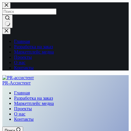
Перейти
к
сути
Ничего
не
найдено
Главная
Разработка на заказ
Маркетплейс медиа
Проекты
О нас
Контакты
PR-Ассистент
Главная
Разработка на заказ
Маркетплейс медиа
Проекты
О нас
Контакты
Поиск