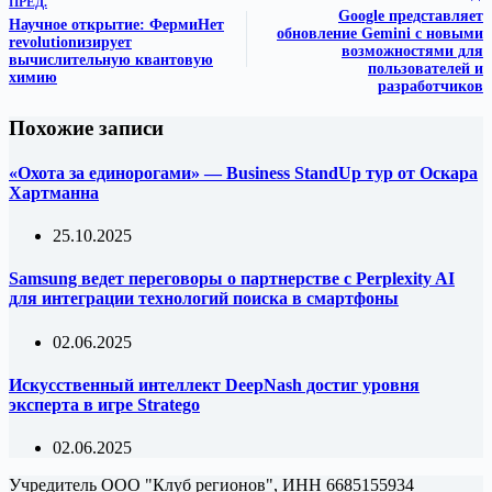
ПРЕД.
Google представляет
Научное открытие: ФермиНет
обновление Gemini с новыми
revolutionизирует
возможностями для
вычислительную квантовую
пользователей и
химию
разработчиков
Похожие записи
«Охота за единорогами» — Business StandUp тур от Оскара
Хартманна
25.10.2025
Samsung ведет переговоры о партнерстве с Perplexity AI
для интеграции технологий поиска в смартфоны
02.06.2025
Искусственный интеллект DeepNash достиг уровня
эксперта в игре Stratego
02.06.2025
Учредитель ООО "Клуб регионов", ИНН 6685155934