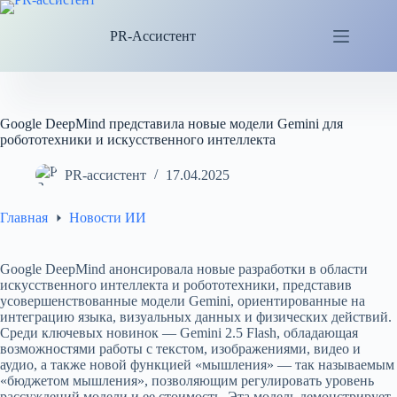
Перейти
к
PR-Ассистент
сути
Google DeepMind представила новые модели Gemini для
робототехники и искусственного интеллекта
PR-ассистент
17.04.2025
Главная
Новости ИИ
Google DeepMind анонсировала новые разработки в области
искусственного интеллекта и робототехники, представив
усовершенствованные модели Gemini, ориентированные на
интеграцию языка, визуальных данных и физических действий.
Среди ключевых новинок — Gemini 2.5 Flash, обладающая
возможностями работы с текстом, изображениями, видео и
аудио, а также новой функцией «мышления» — так называемым
«бюджетом мышления», позволяющим регулировать уровень
рассуждений модели и ее стоимость. Эта модель демонстрирует