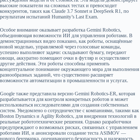
высокие показатели на сложных тестах и превосходит
конкурентов, таких как Claude 3.7 Sonnet и DeepSeek R1, по
результатам испытаний Humanity’s Last Exam.
Особое внимание оказывает разработка Gemini Robotics,
объединяющая возможности ИИ для управления роботами. В
демонстрационных видео показано, как роботы, оснащённые
новой моделью, управляемой через голосовые команды,
успешно выполняют задачи: складывают бумагу, передают
овощи, аккуратно помещают очки в футляр и осуществляют
другие действия. Эти роботы способны применять
концептуальное понимание окружающего мира для выполнения
разнообразных заданий, что существенно расширяет
возможности автоматизации в промышленности и услугах.
Google также представила версию Gemini Robotics-ER, которая
разрабатывается для контроля конкретных роботов и может
использоваться исследователями для создания собственных
систем. Уведомлено о сотрудничестве с компаниями, такими как
Boston Dynamics и Agility Robotics, для внедрения технологий в
реальные робототехнические решения. Однако разработчики
предупреждают о возможных рисках, связанных с управлением
роботами ИИ, и анонсировали создание теста ASIMOV —
нового бенчмарка, оценивающего безопасность и надежность