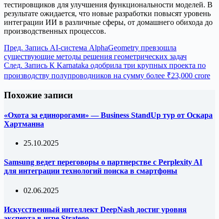
тестировщиков для улучшения функциональности моделей. В
результате ожидается, что новые разработки повысят уровень
интеграции ИИ в различные сферы, от домашнего обихода до
производственных процессов.
Пред.
Запись
AI-система AlphaGeometry превзошла
существующие методы решения геометрических задач
След.
Запись
К Karnataka одобрила три крупных проекта по
производству полупроводников на сумму более ₹23,000 crore
Похожие записи
«Охота за единорогами» — Business StandUp тур от Оскара
Хартманна
25.10.2025
Samsung ведет переговоры о партнерстве с Perplexity AI
для интеграции технологий поиска в смартфоны
02.06.2025
Искусственный интеллект DeepNash достиг уровня
эксперта в игре Stratego