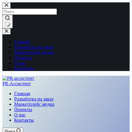
Перейти
к
сути
Ничего
не
найдено
Главная
Разработка на заказ
Маркетплейс медиа
Проекты
О нас
Контакты
PR-Ассистент
Главная
Разработка на заказ
Маркетплейс медиа
Проекты
О нас
Контакты
Поиск