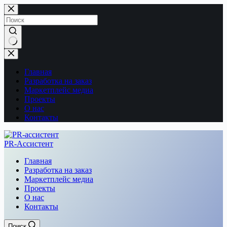
Перейти
к
сути
Ничего
не
найдено
Главная
Разработка на заказ
Маркетплейс медиа
Проекты
О нас
Контакты
PR-Ассистент
Главная
Разработка на заказ
Маркетплейс медиа
Проекты
О нас
Контакты
Поиск