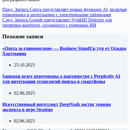
Пред.
Запись
Canva представляет новые функции AI, включая
помощника и интеграцию с электронными таблицами
След.
Запись
Google представляет SynthID Detector для
проверки контента, созданного с помощью ИИ
Похожие записи
«Охота за единорогами» — Business StandUp тур от Оскара
Хартманна
25.10.2025
Samsung ведет переговоры о партнерстве с Perplexity AI
для интеграции технологий поиска в смартфоны
02.06.2025
Искусственный интеллект DeepNash достиг уровня
эксперта в игре Stratego
02.06.2025