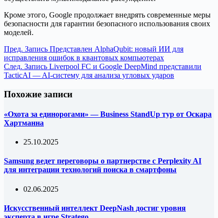
Кроме этого, Google продолжает внедрять современные меры
безопасности для гарантии безопасного использования своих
моделей.
Пред.
Запись
Представлен AlphaQubit: новый ИИ для
исправления ошибок в квантовых компьютерах
След.
Запись
Liverpool FC и Google DeepMind представили
TacticAI — AI-систему для анализа угловых ударов
Похожие записи
«Охота за единорогами» — Business StandUp тур от Оскара
Хартманна
25.10.2025
Samsung ведет переговоры о партнерстве с Perplexity AI
для интеграции технологий поиска в смартфоны
02.06.2025
Искусственный интеллект DeepNash достиг уровня
эксперта в игре Stratego