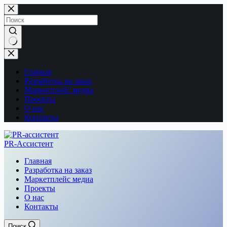
Перейти
к
сути
Ничего
не
найдено
Главная
Разработка на заказ
Маркетплейс медиа
Проекты
О нас
Контакты
PR-Ассистент
Главная
Разработка на заказ
Маркетплейс медиа
Проекты
О нас
Контакты
Поиск