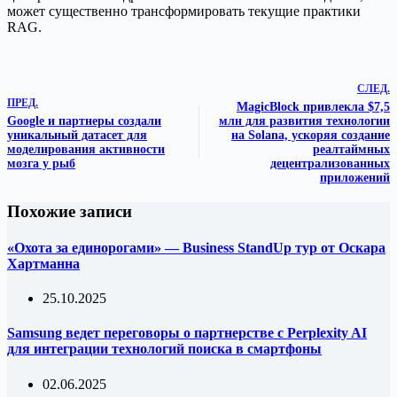
может существенно трансформировать текущие практики
RAG.
СЛЕД.
ПРЕД.
MagicBlock привлекла $7,5
Google и партнеры создали
млн для развития технологии
уникальный датасет для
на Solana, ускоряя создание
моделирования активности
реалтаймных
мозга у рыб
децентрализованных
приложений
Похожие записи
«Охота за единорогами» — Business StandUp тур от Оскара
Хартманна
25.10.2025
Samsung ведет переговоры о партнерстве с Perplexity AI
для интеграции технологий поиска в смартфоны
02.06.2025