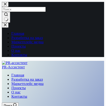
Перейти
к
сути
Ничего
не
найдено
Главная
Разработка на заказ
Маркетплейс медиа
Проекты
О нас
Контакты
PR-Ассистент
Главная
Разработка на заказ
Маркетплейс медиа
Проекты
О нас
Контакты
Поиск