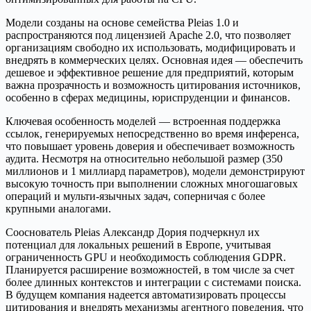
Модели созданы на основе семейства Pleias 1.0 и
распространяются под лицензией Apache 2.0, что позволяет
организациям свободно их использовать, модифицировать и
внедрять в коммерческих целях. Основная идея — обеспечить
дешевое и эффективное решение для предприятий, которым
важна прозрачность и возможность цитирования источников,
особенно в сферах медицины, юриспруденции и финансов.
Ключевая особенность моделей — встроенная поддержка
ссылок, генерируемых непосредственно во время инференса,
что повышает уровень доверия и обеспечивает возможность
аудита. Несмотря на относительно небольшой размер (350
миллионов и 1 миллиард параметров), модели демонстрируют
высокую точность при выполнении сложных многошаговых
операций и мульти-язычных задач, соперничая с более
крупными аналогами.
Сооснователь Pleias Александр Дория подчеркнул их
потенциал для локальных решений в Европе, учитывая
ограниченность GPU и необходимость соблюдения GDPR.
Планируется расширение возможностей, в том числе за счет
более длинных контекстов и интеграции с системами поиска.
В будущем компания надеется автоматизировать процессы
цитирования и внедрять механизмы агентного поведения, что