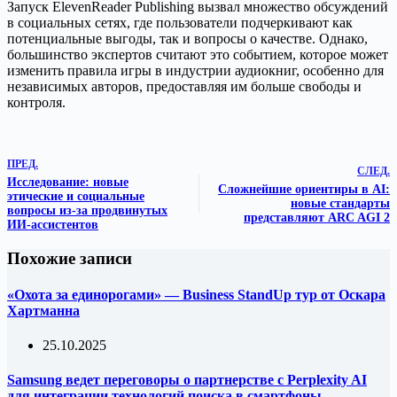
Запуск ElevenReader Publishing вызвал множество обсуждений
в социальных сетях, где пользователи подчеркивают как
потенциальные выгоды, так и вопросы о качестве. Однако,
большинство экспертов считают это событием, которое может
изменить правила игры в индустрии аудиокниг, особенно для
независимых авторов, предоставляя им больше свободы и
контроля.
ПРЕД.
СЛЕД.
Исследование: новые
Сложнейшие ориентиры в AI:
этические и социальные
новые стандарты
вопросы из-за продвинутых
представляют ARC AGI 2
ИИ-ассистентов
Похожие записи
«Охота за единорогами» — Business StandUp тур от Оскара
Хартманна
25.10.2025
Samsung ведет переговоры о партнерстве с Perplexity AI
для интеграции технологий поиска в смартфоны