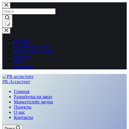
Перейти
к
сути
Ничего
не
найдено
Главная
Разработка на заказ
Маркетплейс медиа
Проекты
О нас
Контакты
PR-Ассистент
Главная
Разработка на заказ
Маркетплейс медиа
Проекты
О нас
Контакты
Поиск