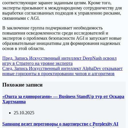
соответствующие заранее заданным целям. Кроме того,
эксперты призывают к международному сотрудничеству для
выработки согласованных подходов к управлению рисками,
связанными с AGI.
В заключение группа подчеркивает необходимость
повышения осведомленности среди исследователей и
экспертов о проблемах безопасности AGI и запускает новые
образовательные инициативы для формирования надежных
основ в этой области.
Пред.
Запись
Искусственный интеллект DeepNash освоил
игру в Стратего на уровне эксперта
След.
Запись
Искусственный интеллект AlphaDev открывает
новые горизонты в проектировании чипов и алгоритмов
Похожие записи
«Охота за единорогами» — Business StandUp тур от Оскара
Хартманна
25.10.2025
Samsung ведет переговоры о партнерстве с Perplexity AI