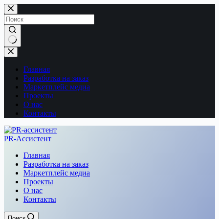
Перейти
к
сути
Ничего
не
найдено
Главная
Разработка на заказ
Маркетплейс медиа
Проекты
О нас
Контакты
PR-Ассистент
Главная
Разработка на заказ
Маркетплейс медиа
Проекты
О нас
Контакты
Поиск